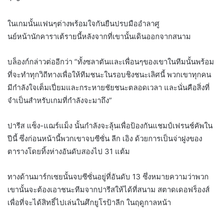
ในเกมนั้นแฟนๆต่างพร้อมใจกันยืนปรบมืออำลาศู
นย์หน้านักคาราเต้รายนี้หลังจากที่เขานั้นเดินออกจากสนาม
บล็องก์กล่าวต่ออีกว่า “ทั้งซลาตันและเพื่อนๆของเขาในทีมนั้นพร้อม
ที่จะทำทุกวิถีทางเพื่อให้ทีมชนะในรอบชิงชนะเลิศนี้ พวกเขาทุกคน
มีกำลังใจเต็มเปี่ยมและกระหายชัยชนะตลอดเวลา และนั่นคือสิ่งที่
จำเป็นสำหรับเกมที่กำลังจะมาถึง”
ปารีส แซ็ง-แฌร์แม็ง นั้นกำลังจะลุ้นเพื่อป้องกันแชมป์เฟรนช์คัพใน
ปีนี้ ซึ่งก่อนหน้านี้พวกเขาจบซีซั่น ลีก เอิง ด้วยการเป็นจ่าฝูงของ
ตารางโดยทิ้งห่างอันดับสองไป 31 แต้ม
ทางด้านมาร์กเซยนั้นจบซีซั่นอยู่ที่อันดับ 13 ซึ่งหมายความว่าพวก
เขานั้นจะต้องเอาชนะทีมจากปารีสให้ได้ที่สนาม สตาดเดอฟร็องส์
เพื่อที่จะได้สิทธิ์ไปเล่นในศึกยูโรป้าลีก ในฤดูกาลหน้า