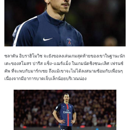
ซลาตัน อิบราฮิโมวิช จะยังขอลงเล่นเกมสุดท้ายของเขาในฐานะนัก
เตะของสโมสร ปารีส แซ็ง-แฌร์แม็ง ในเกมนัดชิงชนะเลิศ เฟรนช์
คัพ ที่จะพบกับมาร์กเซย ถึงแม้เขาจะไม่ได้ลงสนามซ้อมกับเพื่อนๆ
เนื่องจากมีอาการบาดเจ็บเล็กน้อยบริเวณน่อง