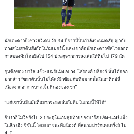
นักเตะดาวยิงชาวสวีเดน วัย 34 ปีรายนี้นั้นกำลังจะหมดสัญญากับ
ทางสโมสรต้นสังกัดในวัมเมอร์นี้ และเขาคือนักเตะดาวซัลโวตลอด
กาลของทีมโดยยิงไป 154 ประตูจากการลงเล่นให้ทีมไป 179 นัด
กุนซือของ ปารีส แซ็ง-แฌร์แม็ง อย่าง โลร็องต์ บล็องก์ นั้นได้ออก
มากล่าว “ซลาตันนั้นไม่ได้ลงฝึกซ้อมกับทีมมากนั้นในอาทิตย์นี้
เนื่องจากอาการบาดเจ็มที่น่องของเขา”
“แต่เขานั้นยืนยันที่อยากจะลงเล่นกับทีมในเกมนี้ให้ได้”
อิบราฮิโมวิชยิงไป 2 ประตูในเกมสุดท้ายของปารีส แซ็ง-แฌร์แม็ง
ในลีก เอิง ซีซั่นนี้ โดยเอาชนะทีมน็องต์ ที่สนามปาร์กเดแพร็งส์ ไป
4-0