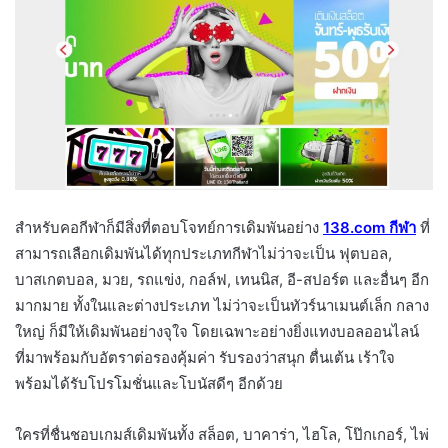
สำหรับคอกีฬาก็มีสิ่งที่ตอบโจทย์การเดิมพันอย่าง
138.com กีฬา
ที่
สามารถเลือกเดิมพันได้ทุกประเภทกีฬาไม่ว่าจะเป็น ฟุตบอล,
บาสเกตบอล, มวย, รถแข่ง, กอล์ฟ, เทนนิส, อี-สปอร์ต และอื่นๆ อีก
มากมาย ทั้งในและต่างประเภท ไม่ว่าจะเป็นทัวร์นาเมนต์เล็ก กลาง
ใหญ่ ก็มีให้เดิมพันอย่างจุใจ โดยเฉพาะอย่างยิ่งแทงบอลออนไลน์
ที่มาพร้อมกับอัตราต่อรองคุ้มค่า รับรองว่าสนุก ตื่นเต้น เร้าใจ
พร้อมได้รับโปรโมชั่นและโบนัสดีๆ อีกด้วย
ใครที่ชื่นชอบเกมส์เดิมพันทั้ง สล็อต, บาคาร่า, ไฮโล, โป๊กเกอร์, ไพ่