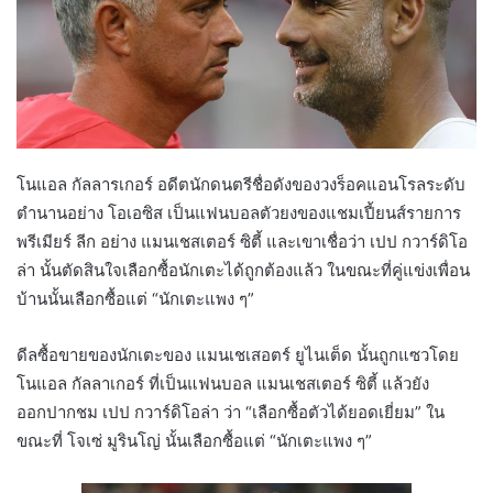
โนแอล กัลลารเกอร์ อดีตนักดนตรีชื่อดังของวงร็อคแอนโรลระดับ
ตำนานอย่าง โอเอซิส เป็นแฟนบอลตัวยงของแชมเปี้ยนส์รายการ
พรีเมียร์ ลีก อย่าง แมนเชสเตอร์ ซิตี้ และเขาเชื่อว่า เปป กวาร์ดิโอ
ล่า นั้นตัดสินใจเลือกซื้อนักเตะได้ถูกต้องแล้ว ในขณะที่คู่แข่งเพื่อน
บ้านนั้นเลือกซื้อแต่ “นักเตะแพง ๆ”
ดีลซื้อขายของนักเตะของ แมนเชเสอตร์ ยูไนเต็ด นั้นถูกแซวโดย
โนแอล กัลลาเกอร์ ที่เป็นแฟนบอล แมนเชสเตอร์ ซิตี้ แล้วยัง
ออกปากชม เปป กวาร์ดิโอล่า ว่า “เลือกซื้อตัวได้ยอดเยี่ยม” ใน
ขณะที่ โจเซ่ มูรินโญ่ นั้นเลือกซื้อแต่ “นักเตะแพง ๆ”