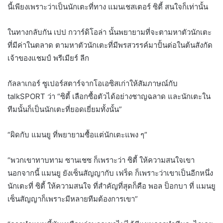
นี้เพียงเพราะว่าเป็นนักเตะที่ทาง แมนเชสเตอร์ ซิตี้ สนใจก็เท่านั้น
ในทางกลับกัน เปป กวาร์ดิโอล่า นั้นพยายามที่จะตามหาตัวนักเตะ
ที่มีค่าในตลาด ตามหาตัวนักเตะที่มีพรสวรรค์มาปั้นต่อในต้นสังกัด
เจ้าของแชมป์ พรีเมียร์ ลีก
กัลลาเกอร์ ซูเปอร์สตาร์จากโอเอซิสเก่าให้สัมภาษณ์กับ
talkSPORT ว่า “ซิตี้ เลือกซื้อตัวได้อย่างชาญฉลาด และนักเตะใน
ทีมนั้นก็เป็นนักเตะที่ยอดเยี่ยมทั้งนั้น”
“ผิดกับ แมนยู ที่พยายามซื้อแต่นักเตะแพง ๆ”
“พวกเขาทาบทาม ซานเชซ ก็เพราะว่า ซิตี้ ให้ความสนใจเขา
นอกจากนี้ แมนยู ยังเซ็นสัญญากับ เฟร็ด ก็เพราะว่าเขาเป็นอีกหนึ่ง
นักเตะที่ ซิตี้ ให้ความสนใจ ที่สำคัญที่สุดก็คือ พอล ป็อกบา ที่ แมนยู
เซ็นสัญญาก็เพราะมีหลายทีมต้องการเขา”