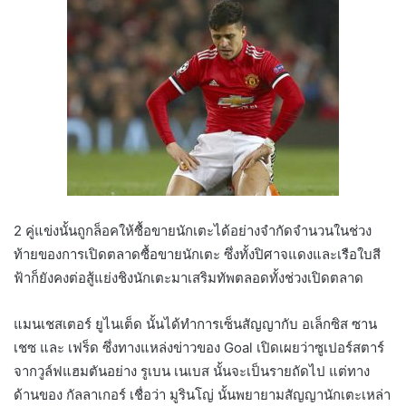
2 คู่แข่งนั้นถูกล็อคให้ซื้อขายนักเตะได้อย่างจำกัดจำนวนในช่วง
ท้ายของการเปิดตลาดซื้อขายนักเตะ ซึ่งทั้งปิศาจแดงและเรือใบสี
ฟ้าก็ยังคงต่อสู้แย่งชิงนักเตะมาเสริมทัพตลอดทั้งช่วงเปิดตลาด
แมนเชสเตอร์ ยูไนเต็ด นั้นได้ทำการเซ็นสัญญากับ อเล็กซิส ซาน
เชซ และ เฟร็ด ซึ่งทางแหล่งข่าวของ Goal เปิดเผยว่าซูเปอร์สตาร์
จากวูล์ฟแฮมตันอย่าง รูเบน เนเบส นั้นจะเป็นรายถัดไป แต่ทาง
ด้านของ กัลลาเกอร์ เชื่อว่า มูรินโญ่ นั้นพยายามสัญญานักเตะเหล่า