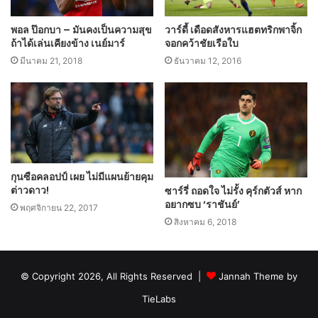
พอล ป๊อกบา – มันคงเป็นความสุข
วาร์ดี้ เดือดสังหารแฮตทริกพาจิ้ก
ถ้าได้เล่นเคียงข้าง เนย์มาร์
จอกคว้าชัยเรือใบ
มีนาคม 21, 2018
ธันวาคม 12, 2016
กุนซือคลอปป์ เผย ไม่มีแผนย้ายคุม
ต่าวดาว!
ซาร์รี่ ถอดใจ ไม่รั้ง คุร์กตัวส์ หาก
อยากซบ ‘ราชันย์’
พฤศจิกายน 22, 2017
สิงหาคม 6, 2018
© Copyright 2026, All Rights Reserved |
Jannah Theme by
TieLabs