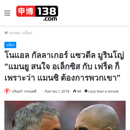
Menu
Home
/
บล็อก
บล็อก
โนแอล กัลลาเกอร์ แซวดีล มูรินโญ่
“แมนยู สนใจ อเล็กซิส กับ เฟร็ด ก็
เพราะว่า แมนซิ ต้องการพวกเขา”
นรินทร์ วรรณคดี
กันยายน 1, 2018
66
Less than a minute