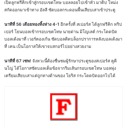
เปิดลูกฟรีคิกเข้าสู่กรอบเขตโทษ บอลลอยไปเข้าหัว มาติป โหม่ง
สกัดออกมาเข้าทาง อัลลี ซัดบอลกระดอนพื้นเสียบเสาเข้าประตู
นาทีที่ 56 เดือยทองทิ้งห่าง 4-1
อีกครั้งที่ สเปอร์ส ได้ลูกฟรีคิก ทริป
เปอร์ โยนบอลเข้ากรอบเขตโทษ นายด่าน มิโญเลต์ กระโดดปัด
บอลเด้งมาที่ เวอร์ตองเก้น ซัดบอลติดบล็อกปราการหลังบอลเด้งมา
ที่ เคน เป็นโอกาสให้เขาจบสกอร์ไปอย่างสวยงาม
นาทีที่ 67 เซพ!
จังหวะนี้ต้องชื่นชมผู้รักษาประตูของสเปอร์ส คูติ
นโญ่ ได้โอกาสซัดบอลเต็มข้อจากริมเส้นกรอบเขตโทษ บอลพุ่ง
เตรียมเสียบเสาแต่ถูกทางด้านของ โยริส กระโดดปัดออกไปได้