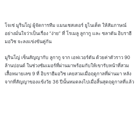
โจเซ่ มูรินโญ่ ผู้จัดการทีม แมนเชสเตอร์ ยูไนเต็ด ให้สัมภาษณ์
อย่างมั่นใจว่าเป็นเรื่อง “ง่าย” ที่ โรเมลู ลูกากู และ ซลาตัน อิบราฮี
มอวิช จะลงแข่งขันคู่กัน
มูรินโญ่ เซ็นสัญญากับ ลูกากู จาก เอฟเวอร์ตัน ด้วยค่าตัวราว 90
ล้านปอนด์ ในช่วงซัมเมอร์ที่ผ่านมาพร้อมกับให้เขารับหน้าที่สวม
เสื้อหมายเลข 9 ที่ อิบราฮีมอวิช เคยสวมเมื่อฤดูกาลที่ผ่านมา หลัง
จากที่สัญญาของแข้งวัย 36 ปีนั้นหมดลงไปเมื่อสิ้นสุดฤดูกาลที่แล้ว