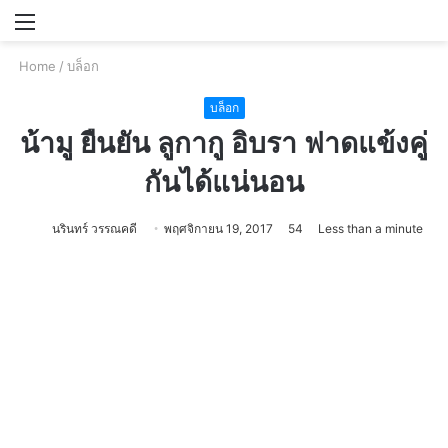
Home
/
บล็อก
บล็อก
น้ามู ยืนยัน ลูกากู อิบรา ฟาดแข้งคู่
กันได้แน่นอน
นรินทร์ วรรณคดี
พฤศจิกายน 19, 2017
54
Less than a minute