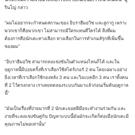
รินโญ่ กล่าว
“ผมไม่อยากจะกำหนดสถานะของ อิบราฮีมอวิช และลูกากู เพราะ
พวกเขาก็คือพวกเขา ไม่สามารถมีใครแทนที่ใครได้ สิ่งที่ผม
ต้องการคือนักเตะทางเลือก ทางเลือกในการทำเกมส์รุกที่เพิ่มขึ้น
ของผม”
“อิบราฮีมอวิช สามารถลงแข่งขันในตำแหน่งไหนก็ได้ และใน
ฤดูกาลนี้มีบ่อยครั้งที่เราเลือกใช้สไตร์เกอร์ 2 คน โดยเฉพาะอย่าง
ยิ่งเวลาที่เราเลือกใช้กองหลัง 3 คน และวิงแบคอีก 3 คน เราทิ้งคน
ที่ 2 ไว้ตรงกลาง เราเคยทดลองระบบกันมาแล้วก่อนเริ่มต้นฤดูกาล
นี้”
“มันเป็นเรื่องที่ง่ายมากที่ 2 นักเตะยอดฝีมือจะทำงานร่วมกัน และ
ง่ายที่จะลงแข่งขันคู่กัน ปัญหาแบบนี้มันมักจะเกิดก็ต่อเมื่อนักเตะมี
คุณภาพไม่พอเท่านั้น”